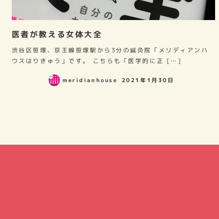
医者が教える女体大全
渋谷区笹塚、京王線笹塚駅から3分の鍼灸院「メリディアンハ
ウスはりきゅう」です。 こちらも「医学的に正 […]
meridianhouse
2021年1月30日
投
稿
ナ
ビ
ゲ