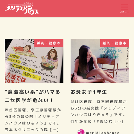
メニュー
鍼灸・健康本
鍼灸・健康本
“意識高い系”がハマる
お灸女子1年生
ニセ医学が危ない！
渋谷区笹塚、京王線笹塚駅か
ら3分の鍼灸院「メリディア
渋谷区笹塚、京王線笹塚駅か
ンハウスはりきゅう」です。
ら3分の鍼灸院「メリディア
何年か前に「#お灸女 […]
ンハウスはりきゅう」です。
五本木クリニックの院 […]
meridianhouse