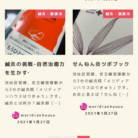
鍼灸・健康本
鍼灸・健康本
鍼灸の挑戦-自然治癒力
せんねん灸ツボブック
を生かす‐
渋谷区笹塚、京王線笹塚駅か
ら3分の鍼灸院「メリディア
渋谷区笹塚、京王線笹塚駅か
ンハウスはりきゅう」です。
ら3分の鍼灸院「メリディア
お灸と言えば「せんね […]
ンハウスはりきゅう」です。
鍼灸とは何か？鍼灸師 […]
meridianhouse
2021年1月27日
meridianhouse
2021年1月27日