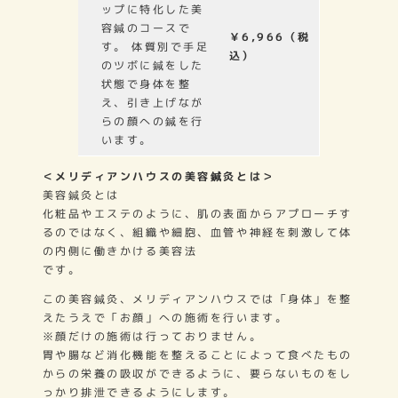
ップに特化した美
容鍼のコースで
￥6,966（税
す。 体質別で手足
込）
のツボに鍼をした
状態で身体を整
え、引き上げなが
らの顔への鍼を行
います。
＜メリディアンハウスの美容鍼灸とは＞
美容鍼灸とは
化粧品やエステのように、肌の表面からアプローチす
るのではなく、組織や細胞、血管や神経を刺激して体
の内側に働きかける美容法
です。
この美容鍼灸、メリディアンハウスでは「身体」を整
えたうえで「お顔」への施術を行います。
※顔だけの施術は行っておりません。
胃や腸など消化機能を整えることによって食べたもの
からの栄養の吸収ができるように、要らないものをし
っかり排泄できるようにします。