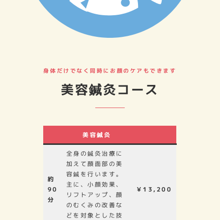
身体だけでなく同時にお顔のケアもできます
美容鍼灸コース
美容鍼灸
全身の鍼灸治療に
加えて顔面部の美
容鍼を行います。
約
主に、小顔効果、
90
￥13,200
リフトアップ、顔
分
のむくみの改善な
どを対象とした技