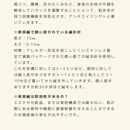
肩コリ、腰痛、足のむくみなど、身体の全体の不調を
解消してバランスを調整することによって、肌本来が
持つ回復機能を活性化させ、アンチエイジングへと導
いていきます。
☆美容鍼で顔に使われている鍼灸針
長さ：15㎜
太さ：0.14㎜
材質：アレルギー反応を起こしにくいステンレス製
全て滅菌パッケージされた使い捨ての鍼灸針を使用し
ています。
これを皮膚に対しては2～3ミリほど、筋肉に対して
は個人差がありますが５～1０ミリほど刺入して２～
10分ほど置いてから鍼を外していきます。個人差が
ありますが約30か所ほど鍼をします。
☆美容鍼は即効性があるの？
エステや化粧品、または美容機具では届かない、肌の
奥にある筋肉や細胞に直接刺激を与えることができる
ため施術後の変化が出やすいです。