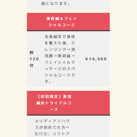
術になります。
美容鍼＆フェイ
シャルコース
全身鍼灸で身体
を整えた後、ク
レンジング→泡
約
洗顔→美容鍼→
120
￥16,500
フェイシャルマ
分
ッサージのスペ
シャルコースで
す。
【初回限定】美容
鍼灸トライアルコ
ース
メリディアンハウ
スが初めての方へ
むけた、リフトア