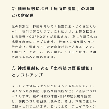
② 軸索反射による「局所血流量」の増加
と代謝促進
鍼の刺激は、神経を介して「軸索反射（じくさはんし
ゃ）」を引き起こします。これにより、血管を拡張さ
せる物質（CGRPなど）が放出され、 刺した部位の血
流量が急激にアップします。 酸素と栄養が隅々まで
行き渡り、溜まっていた老廃物が排出されることで、
細胞のターンオーバーが正常化。くすみが抜け、透明
感のある肌へと導かれます。
③ 神経反射による「表情筋の緊張緩和」
とリフトアップ
ストレスや食いしばりなどによって過緊張を起こし、
硬くなった表情筋（咬筋や前頭筋など）に直接アプロ
ーチします。鍼の刺激が体性-自律神経反射を誘発
し、筋肉のコリを弛緩（緩める）させ、本来の正しい
位置へと引き上げます。これにより、フェイスライン