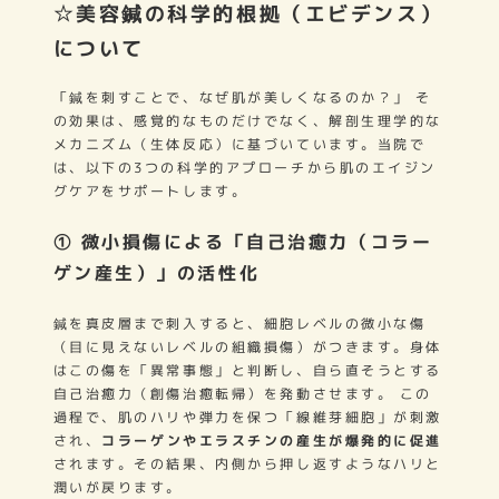
☆美容鍼の科学的根拠（エビデンス）
について
「鍼を刺すことで、なぜ肌が美しくなるのか？」 そ
の効果は、感覚的なものだけでなく、解剖生理学的な
メカニズム（生体反応）に基づいています。当院で
は、以下の3つの科学的アプローチから肌のエイジン
グケアをサポートします。
① 微小損傷による「自己治癒力（コラー
ゲン産生）」の活性化
鍼を真皮層まで刺入すると、細胞レベルの微小な傷
（目に見えないレベルの組織損傷）がつきます。身体
はこの傷を「異常事態」と判断し、自ら直そうとする
自己治癒力（創傷治癒転帰）を発動させます。 この
過程で、肌のハリや弾力を保つ「線維芽細胞」が刺激
され、
コラーゲンやエラスチンの産生が爆発的に促進
されます。その結果、内側から押し返すようなハリと
潤いが戻ります。