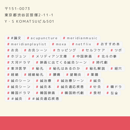
〒151-0073
東京都渋谷区笹塚2-11-1
Y・S KOMATSUビル501
#論文
acupuncture
meridianmusic
meridianplaylist
moxa
netflix
おすすめ本
お灸
お灸シーン
カッピング
セルフケア
ツボ
ホジュン
メリディアン文庫
中国映画
北斗の拳
大河ドラマ
映画に出てくる鍼灸シーン
時代劇
東洋医学
秘孔
秘孔はあるのか
秘孔解説
経穴
経絡
経絡秘孔
腰痛
腱鞘炎
薬膳
鍼のシーン
鍼治療
鍼治療シーン
鍼灸
鍼灸シーン
鍼灸本
鍼灸適応疾患
针灸
韓ドラ
韓国ドラマ
韓国映画
韓国時代劇
食材
침술
＃鍼灸
＃鍼灸適応疾患