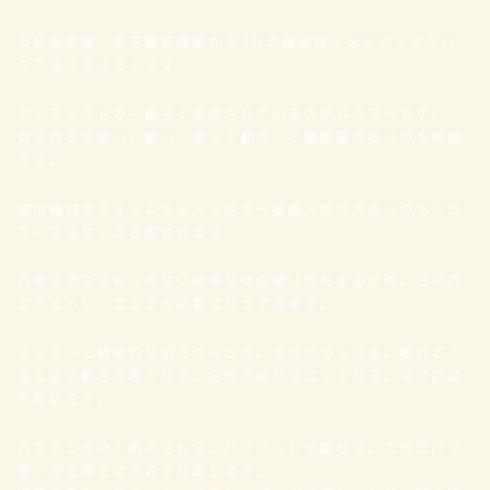
者
渋谷区笹塚、京王線笹塚駅から3分の鍼灸院「メリディアンハ
ウスはりきゅう」です。
アーティストで一番多く来院されているのがドラマーです。
両手両足を使い、歌い、激しく動き、と運動量が多いのも特徴
です。
使用機材やフォームも十人十色で一番個人差が大きいのもドラ
マーではないかと思われます。
日常生活では有り得ない特殊な体の使い方をするため、日々の
ケアとトレーニングも必要になってきます。
ドラマーに特徴的な訴えの一つが、すねがつっぱる、疲れてく
ると足の動きが悪くなる、足首が曲がりにくくなる、などの足
の症状です。
バスドラを強く踏み込む足、ハイハットを踏む足、これだけで
使い方と強さに左右さがあります。