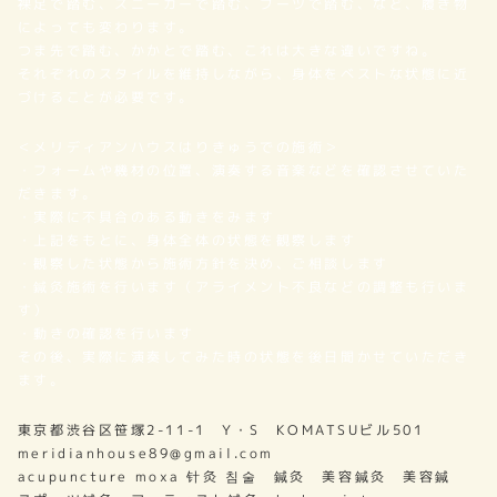
裸足で踏む、スニーカーで踏む、ブーツで踏む、など、履き物
によっても変わります。
つま先で踏む、かかとで踏む、これは大きな違いですね。
それぞれのスタイルを維持しながら、身体をベストな状態に近
づけることが必要です。
＜メリディアンハウスはりきゅうでの施術＞
・フォームや機材の位置、演奏する音楽などを確認させていた
だきます。
・実際に不具合のある動きをみます
・上記をもとに、身体全体の状態を観察します
・観察した状態から施術方針を決め、ご相談します
・鍼灸施術を行います（アライメント不良などの調整も行いま
す）
・動きの確認を行います
その後、実際に演奏してみた時の状態を後日聞かせていただき
ます。
東京都渋谷区笹塚2-11-1 Y・S KOMATSUビル501
meridianhouse89@gmail.com
acupuncture moxa 针灸 침술 鍼灸 美容鍼灸 美容鍼