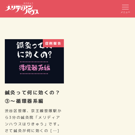
メニュー
症例報告
鍼灸って何に効くの？
③～循環器系編
渋谷区笹塚、京王線笹塚駅か
ら3分の鍼灸院「メリディア
ンハウスはりきゅう」です。
さて鍼灸が何に効くの […]