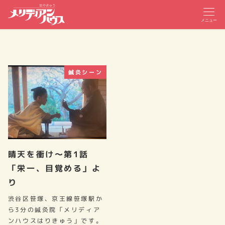
メニュー
鍼灸シーン
晴天を衝け～第1話
「栄一、目覚める」よ
り
渋谷区笹塚、京王線笹塚駅か
ら3分の鍼灸院「メリディア
ンハウスはりきゅう」です。