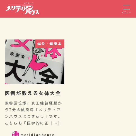
メニュー
鍼灸・健康本
医者が教える女体大全
渋谷区笹塚、京王線笹塚駅か
ら3分の鍼灸院「メリディア
ンハウスはりきゅう」です。
こちらも「医学的に正 […]
meridianhouse