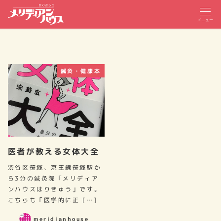
メニュー
鍼灸・健康本
医者が教える女体大全
渋谷区笹塚、京王線笹塚駅か
ら3分の鍼灸院「メリディア
ンハウスはりきゅう」です。
こちらも「医学的に正 […]
meridianhouse