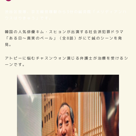
著
者
渋谷区笹塚、京王線笹塚駅から3分の鍼灸院「メリディアンハ
ウスはりきゅう」です。
韓国の人気俳優キム・スヒョンが出演する社会派犯罪ドラマ
「ある日～真実のベール」（全8話）がにて鍼のシーンを発
見。
アトピーに悩むチャスンウォン演じる弁護士が治療を受けるシ
ーンです。