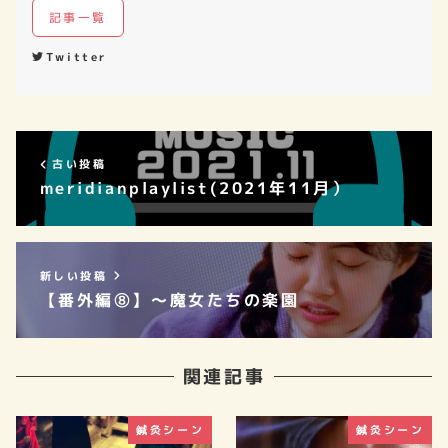
記事一覧
Twitter
古い投稿
meridianplaylist(2021年11月）
新しい投稿
【番外編⑧】～魔女たちの楽園
関連記事
鍼灸シーン
鍼灸シーン