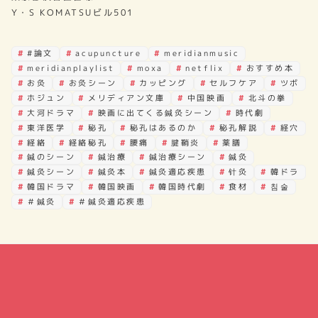
Y・S KOMATSUビル501
#論文
acupuncture
meridianmusic
meridianplaylist
moxa
netflix
おすすめ本
お灸
お灸シーン
カッピング
セルフケア
ツボ
ホジュン
メリディアン文庫
中国映画
北斗の拳
大河ドラマ
映画に出てくる鍼灸シーン
時代劇
東洋医学
秘孔
秘孔はあるのか
秘孔解説
経穴
経絡
経絡秘孔
腰痛
腱鞘炎
薬膳
鍼のシーン
鍼治療
鍼治療シーン
鍼灸
鍼灸シーン
鍼灸本
鍼灸適応疾患
针灸
韓ドラ
韓国ドラマ
韓国映画
韓国時代劇
食材
침술
＃鍼灸
＃鍼灸適応疾患