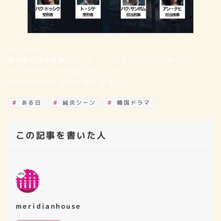
151-0073
東京都渋谷区笹塚2-11-1 Y・S KOMATSUビル501
meridianhouse89@gmail.com
acupuncture moxa 针灸 침술
ある日
鍼灸シーン
韓国ドラマ
この記事を書いた人
meridianhouse