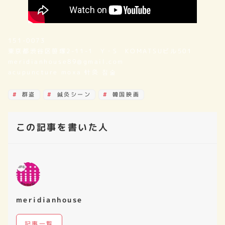
151-0073
東京都渋谷区笹塚2-11-1 Y・S KOMATSUビル501
meridianhouse89@gmail.com
acupuncture moxa 针灸 침술
群盗
鍼灸シーン
韓国映画
この記事を書いた人
meridianhouse
記事一覧