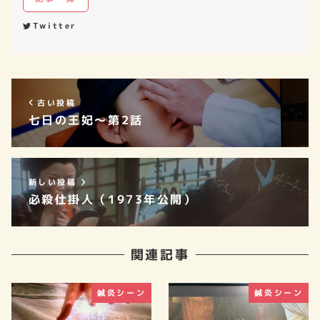
Twitter
古い投稿
七日の王妃～第2話
新しい投稿
必殺仕掛人（1973年公開）
関連記事
鍼灸シーン
鍼灸シーン