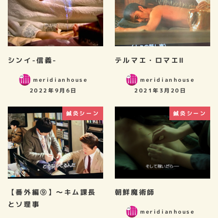
シンイ-信義-
テルマエ・ロマエⅡ
meridianhouse
meridianhouse
2022年9月6日
2021年3月20日
鍼灸シーン
鍼灸シーン
【番外編⑨】～キム課長
朝鮮魔術師
とソ理事
meridianhouse