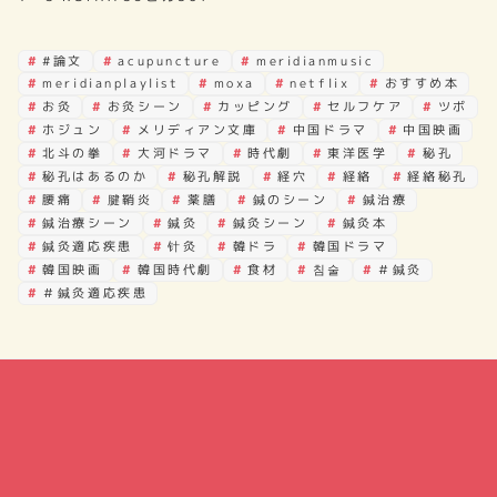
#論文
acupuncture
meridianmusic
meridianplaylist
moxa
netflix
おすすめ本
お灸
お灸シーン
カッピング
セルフケア
ツボ
ホジュン
メリディアン文庫
中国ドラマ
中国映画
北斗の拳
大河ドラマ
時代劇
東洋医学
秘孔
秘孔はあるのか
秘孔解説
経穴
経絡
経絡秘孔
腰痛
腱鞘炎
薬膳
鍼のシーン
鍼治療
鍼治療シーン
鍼灸
鍼灸シーン
鍼灸本
鍼灸適応疾患
针灸
韓ドラ
韓国ドラマ
韓国映画
韓国時代劇
食材
침술
＃鍼灸
＃鍼灸適応疾患