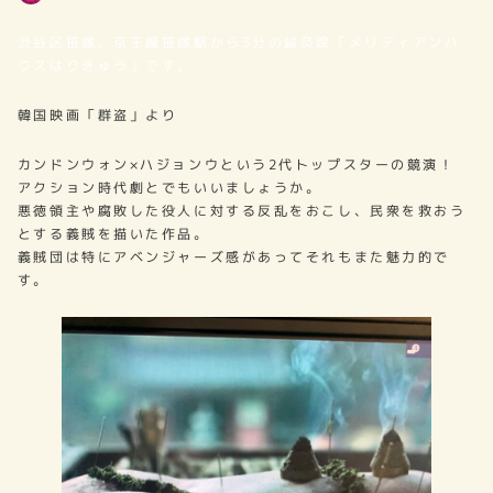
著
者
渋谷区笹塚、京王線笹塚駅から3分の鍼灸院「メリディアンハ
ウスはりきゅう」です。
韓国映画「群盗」より
カンドンウォン×ハジョンウという2代トップスターの競演！
アクション時代劇とでもいいましょうか。
悪徳領主や腐敗した役人に対する反乱をおこし、民衆を救おう
とする義賊を描いた作品。
義賊団は特にアベンジャーズ感があってそれもまた魅力的で
す。