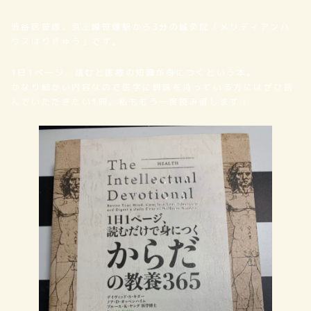
者
渋谷区笹塚、京王線笹塚駅から3分の鍼灸院「メリディアンハ
ウスはりきゅう」です。
1日1ページ、読むと医療の知識が身につくという本。
かなり細かい内容なので医学に興味を持っている方にはぜひ読
んでいただきたい1冊。私ももう一度読み直します！