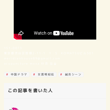
151-0073
東京都渋谷区笹塚2-11-1 Y・S KOMATSUビル501
meridianhouse89@gmail.com
acupuncture moxa 针灸 침술
中国ドラマ
女医明妃伝
鍼灸シーン
この記事を書いた人