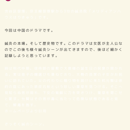
著
者
渋谷区笹塚、京王線笹塚駅から3分の鍼灸院「メリディアンハ
ウスはりきゅう」です。
今回は中国のドラマです。
鍼灸の本場。そして歴史物です。
このドラマは女医が主人公な
のでこの後も様々鍼灸シーンが出てきますので、後ほど細かく
記録しようと思っています。
時は明代中期。徐侍郎の屋敷で大奥様の誕生日の祝宴が開かれ
る。実は息子の嫁選びも兼ねており、大勢の良家の子女がお祝
いに訪れていた。父の代わりに贈り物を届けに来た杭允賢は徐
府の庭にあった鉄皮石斛という珍しい薬草を見つける。そこへ
見知らぬ男が現れ、下女の紫蘇に刀を突きつけ、薬草を寄こせ
と要求。允賢はその男が毒に当たって危険な状態であると見
て、解毒を施す。
ホームページより引用
さっそく鍼のシーン。