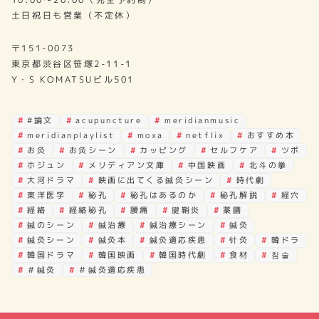
土日祝日も営業（不定休）
〒151-0073
東京都渋谷区笹塚2-11-1
Y・S KOMATSUビル501
#論文
acupuncture
meridianmusic
meridianplaylist
moxa
netflix
おすすめ本
お灸
お灸シーン
カッピング
セルフケア
ツボ
ホジュン
メリディアン文庫
中国映画
北斗の拳
大河ドラマ
映画に出てくる鍼灸シーン
時代劇
東洋医学
秘孔
秘孔はあるのか
秘孔解説
経穴
経絡
経絡秘孔
腰痛
腱鞘炎
薬膳
鍼のシーン
鍼治療
鍼治療シーン
鍼灸
鍼灸シーン
鍼灸本
鍼灸適応疾患
针灸
韓ドラ
韓国ドラマ
韓国映画
韓国時代劇
食材
침술
＃鍼灸
＃鍼灸適応疾患