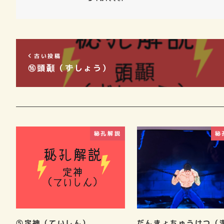
古い投稿
⑯頭顳（ずしょう）
秘孔解説
秘
⑤定神（ていしん）
だんきょちゅうけつ（