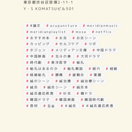
東京都渋谷区笹塚2-11-1
Y・S KOMATSUビル501
#論文
acupuncture
meridianmusic
meridianplaylist
moxa
netflix
おすすめ本
お灸
お灸シーン
カッピング
セルフケア
ツボ
ホジュン
メリディアン文庫
中国ドラマ
中国映画
北斗の拳
大河ドラマ
時代劇
東洋医学
秘孔
秘孔はあるのか
秘孔解説
経穴
経絡
経絡秘孔
腰痛
腱鞘炎
薬膳
鍼のシーン
鍼治療
鍼治療シーン
鍼灸
鍼灸シーン
鍼灸本
鍼灸適応疾患
针灸
韓ドラ
韓国ドラマ
韓国映画
韓国時代劇
食材
침술
＃鍼灸
＃鍼灸適応疾患