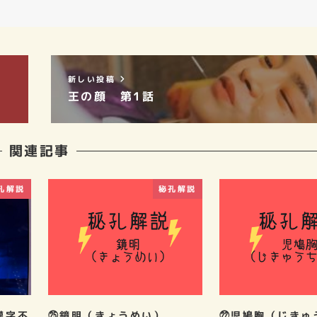
新しい投稿
王の顔 第1話
関連記事
孔解説
秘孔解説
漢字不
㉕鏡明（きょうめい）
㉒児鳩胸（じきゅ