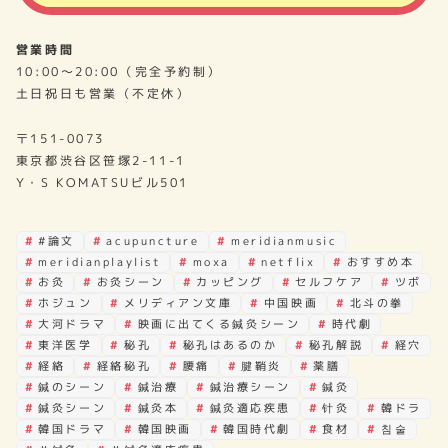
営業時間
10:00～20:00（完全予約制）
土日祝日も営業（不定休）
〒151-0073
東京都渋谷区笹塚2-11-1
Y・S KOMATSUビル501
#論文
acupuncture
meridianmusic
meridianplaylist
moxa
netflix
おすすめ本
お灸
お灸シーン
カッピング
セルフケア
ツボ
ホジュン
メリディアン文庫
中国映画
北斗の拳
大河ドラマ
映画に出てくる鍼灸シーン
時代劇
東洋医学
秘孔
秘孔はあるのか
秘孔解説
経穴
経絡
経絡秘孔
腰痛
腱鞘炎
薬膳
鍼のシーン
鍼治療
鍼治療シーン
鍼灸
鍼灸シーン
鍼灸本
鍼灸適応疾患
针灸
韓ドラ
韓国ドラマ
韓国映画
韓国時代劇
食材
침술