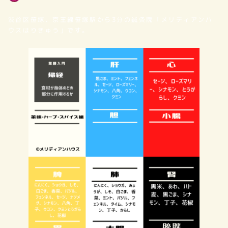
著
者
渋谷区笹塚、京王線笹塚駅から3分の鍼灸院「メリディアンハ
ウスはりきゅう」です。