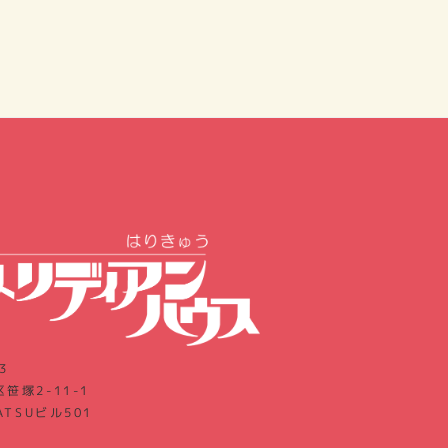
3
笹塚2-11-1
ATSUビル501