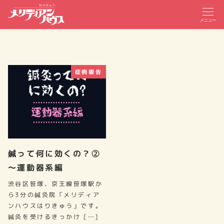
メニュー
症例報告
鍼って何に効くの？②
～運動器系編
渋谷区笹塚、京王線笹塚駅か
ら3分の鍼灸院「メリディア
ンハウスはりきゅう」です。
鍼灸を受けるきっかけ […]