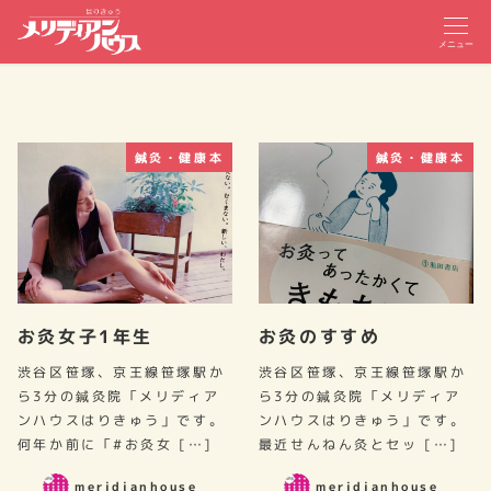
メニュー
鍼灸・健康本
鍼灸・健康本
お灸女子1年生
お灸のすすめ
渋谷区笹塚、京王線笹塚駅か
渋谷区笹塚、京王線笹塚駅か
ら3分の鍼灸院「メリディア
ら3分の鍼灸院「メリディア
ンハウスはりきゅう」です。
ンハウスはりきゅう」です。
何年か前に「#お灸女 […]
最近せんねん灸とセッ […]
meridianhouse
meridianhouse