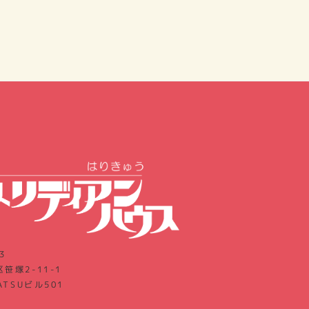
3
笹塚2-11-1
ATSUビル501