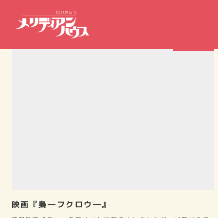
鍼灸シーン
映画『梟―フクロウ―』