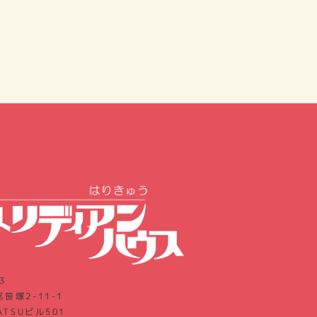
3
笹塚2-11-1
ATSUビル501