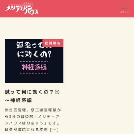
メニュー
症例報告
鍼って何に効くの？①
～神経系編
渋谷区笹塚、京王線笹塚駅か
ら3分の鍼灸院「メリディア
ンハウスはりきゅう」です。
鍼灸が適応になる疾患 […]