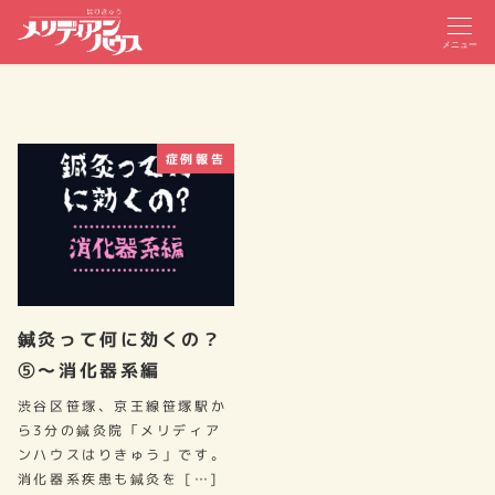
メニュー
症例報告
鍼灸って何に効くの？
⑤～消化器系編
渋谷区笹塚、京王線笹塚駅か
ら3分の鍼灸院「メリディア
ンハウスはりきゅう」です。
消化器系疾患も鍼灸を […]