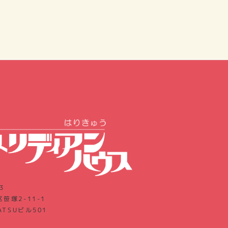
3
笹塚2-11-1
ATSUビル501