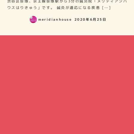
渋谷区笹塚、京王線笹塚駅から3分の鍼灸院「メリディアンハ
ウスはりきゅう」です。 鍼灸が適応になる疾患 […]
meridianhouse
2020年6月25日