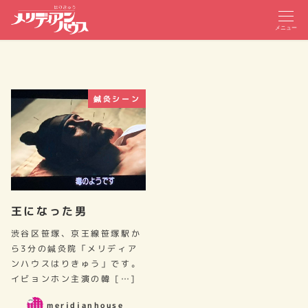
メニュー
鍼灸シーン
王になった男
渋谷区笹塚、京王線笹塚駅か
ら3分の鍼灸院「メリディア
ンハウスはりきゅう」です。
イビョンホン主演の韓 […]
meridianhouse