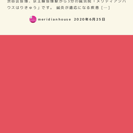
渋谷区笹塚、京王線笹塚駅から3分の鍼灸院「メリディアンハ
ウスはりきゅう」です。 鍼灸が適応になる疾患 […]
meridianhouse
2020年6月25日