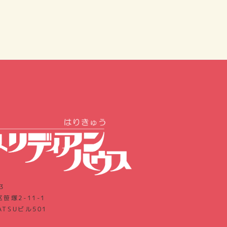
3
笹塚2-11-1
ATSUビル501