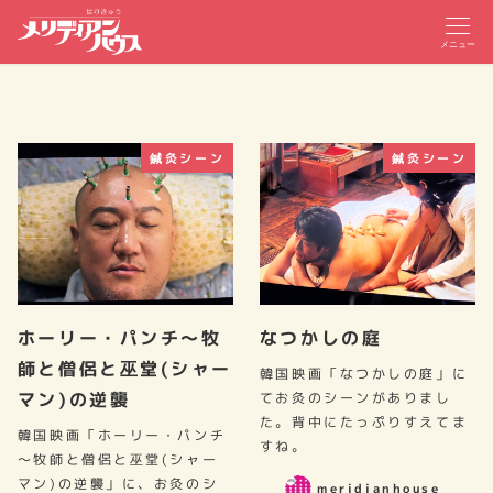
メニュー
鍼灸シーン
鍼灸シーン
ホーリー・パンチ～牧
なつかしの庭
師と僧侶と巫堂(シャー
韓国映画「なつかしの庭」に
マン)の逆襲
てお灸のシーンがありまし
た。背中にたっぷりすえてま
韓国映画「ホーリー・パンチ
すね。
～牧師と僧侶と巫堂(シャー
マン)の逆襲」に、お灸のシ
meridianhouse