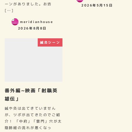
ーンがありました。お坊
2026年5月15日
[…]
meridianhouse
2026年8月8日
鍼灸シーン
番外編~映画「射鵰英
雄伝」
鍼や灸は出てきていません
が、ツボが出てきたのでご紹
介！ 「中府」「雲門」穴が太
陰肺経の流れが悪くなっ