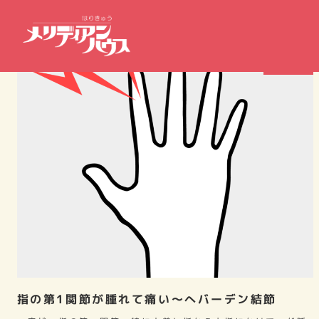
症例報告
指の第1関節が腫れて痛い～へバーデン結節