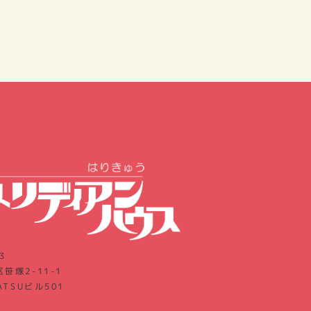
3
笹塚2-11-1
ATSUビル501