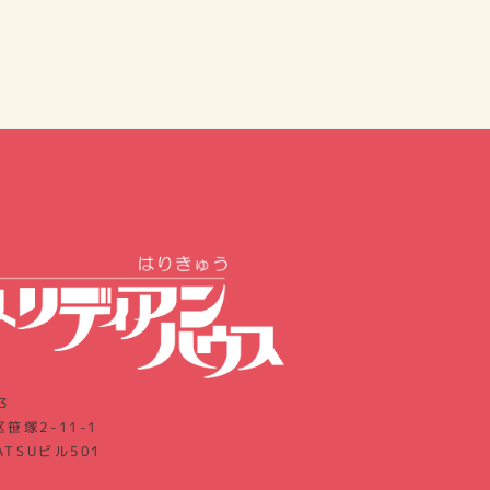
3
笹塚2-11-1
ATSUビル501