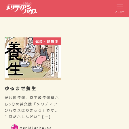
メニュー
鍼灸・健康本
ゆるませ養生
渋谷区笹塚、京王線笹塚駅か
ら3分の鍼灸院「メリディア
ンハウスはりきゅう」です。
“ 何だかしんどい” […]
meridianhouse