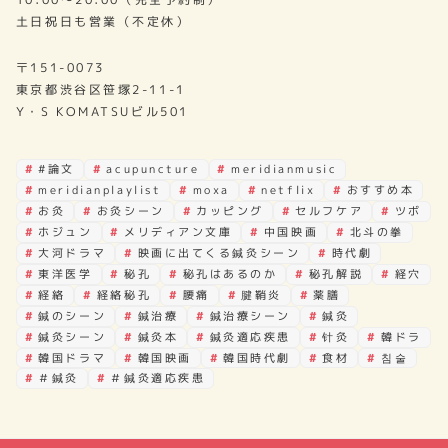
土日祝日も営業（不定休）
〒151-0073
東京都渋谷区笹塚2-11-1
Y・S KOMATSUビル501
#論文
acupuncture
meridianmusic
meridianplaylist
moxa
netflix
おすすめ本
お灸
お灸シーン
カッピング
セルフケア
ツボ
ホジュン
メリディアン文庫
中国映画
北斗の拳
大河ドラマ
映画に出てくる鍼灸シーン
時代劇
東洋医学
秘孔
秘孔はあるのか
秘孔解説
経穴
経絡
経絡秘孔
腰痛
腱鞘炎
薬膳
鍼のシーン
鍼治療
鍼治療シーン
鍼灸
鍼灸シーン
鍼灸本
鍼灸適応疾患
针灸
韓ドラ
韓国ドラマ
韓国映画
韓国時代劇
食材
침술
＃鍼灸
＃鍼灸適応疾患