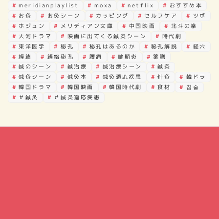
meridianplaylist
moxa
netflix
おすすめ本
お灸
お灸シーン
カッピング
セルフケア
ツボ
ホジュン
メリディアン文庫
中国映画
北斗の拳
大河ドラマ
映画に出てくる鍼灸シーン
時代劇
東洋医学
秘孔
秘孔はあるのか
秘孔解説
経穴
経絡
経絡秘孔
腰痛
腱鞘炎
薬膳
鍼のシーン
鍼治療
鍼治療シーン
鍼灸
鍼灸シーン
鍼灸本
鍼灸適応疾患
针灸
韓ドラ
韓国ドラマ
韓国映画
韓国時代劇
食材
침술
＃鍼灸
＃鍼灸適応疾患