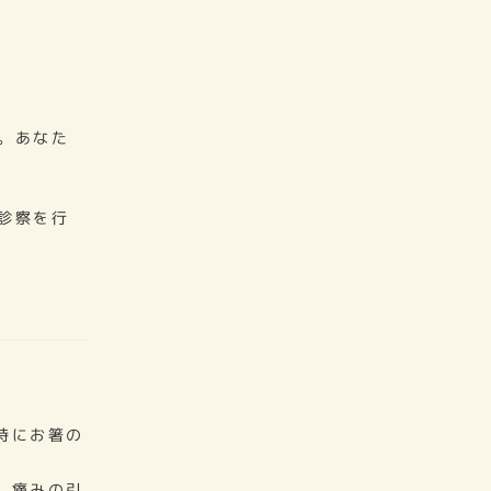
。あなた
診察を行
特にお箸の
、痛みの引