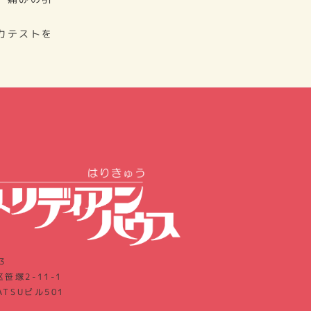
力テストを
3
笹塚2-11-1
ATSUビル501