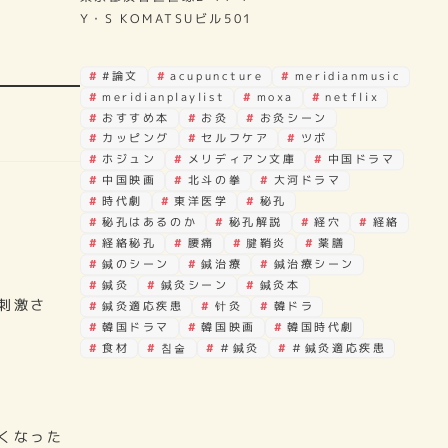
Y・S KOMATSUビル501
#論文
acupuncture
meridianmusic
meridianplaylist
moxa
netflix
おすすめ本
お灸
お灸シーン
カッピング
セルフケア
ツボ
ホジュン
メリディアン文庫
中国ドラマ
中国映画
北斗の拳
大河ドラマ
時代劇
東洋医学
秘孔
秘孔はあるのか
秘孔解説
経穴
経絡
経絡秘孔
腰痛
腱鞘炎
薬膳
鍼のシーン
鍼治療
鍼治療シーン
鍼灸
鍼灸シーン
鍼灸本
刺激さ
鍼灸適応疾患
针灸
韓ドラ
韓国ドラマ
韓国映画
韓国時代劇
食材
침술
＃鍼灸
＃鍼灸適応疾患
くなった