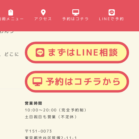
施術メニュー
アクセス
予約はコチラ
LINEで予約
ような、首
わんつ
まずはLINE相談
、どこに
予約はコチラから
営業時間
10:00～20:00（完全予約制）
土日祝日も営業（不定休）
〒151-0073
東京都渋谷区笹塚2-11-1