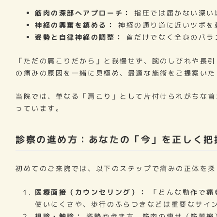
筋肉の深部へアプローチ：
指圧では届かない深い
神経の興奮を鎮める：
神経の通り道に近いツボを
姿勢と自律神経の調整：
首だけでなく全身のバラ
「ただの肩こりだから」と我慢せず、腕のしびれや長引
の痛みの原因を一緒に見極め、最適な施術をご提案いた
当院では、単なる「肩こり」として片付けられがちな首
っています。
診察の進め方：あなたの「今」を正しく把
初めてのご来院では、以下のステップで痛みの正体を探
医療面接（カウンセリング）：
「どんな動作で痛
使いにくさや、歩行のふらつきなどは重要なサイ
視診・触診：
姿勢や歩き方、筋肉の痩せ（筋萎縮