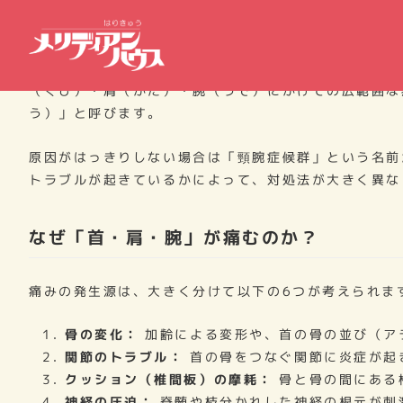
「首から肩にかけて重だるい」「腕や指先にしびれを感
（くび）・肩（かた）・腕（うで）にかけての広範囲な
う）」と呼びます。
原因がはっきりしない場合は「頸腕症候群」という名前
トラブルが起きているかによって、対処法が大きく異な
なぜ「首・肩・腕」が痛むのか？
痛みの発生源は、大きく分けて以下の6つが考えられま
骨の変化：
加齢による変形や、首の骨の並び（ア
関節のトラブル：
首の骨をつなぐ関節に炎症が起
クッション（椎間板）の摩耗：
骨と骨の間にある
神経の圧迫：
脊髄や枝分かれした神経の根元が刺