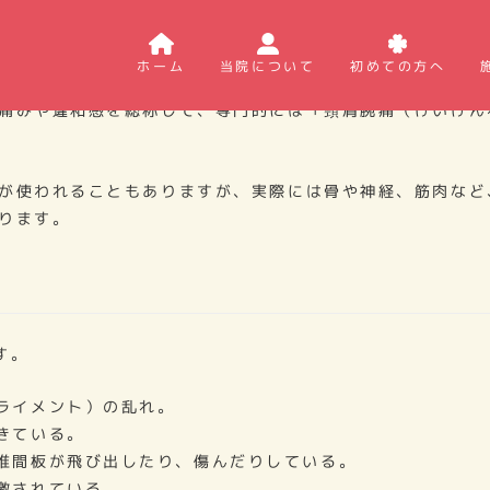
ホーム
当院について
初めての方へ
じる」「湿布を貼っても肩こりが解消しない」……。 この
痛みや違和感を総称して、専門的には「頸肩腕痛（けいけん
が使われることもありますが、実際には骨や神経、筋肉など
ります。
す。
ライメント）の乱れ。
きている。
椎間板が飛び出したり、傷んだりしている。
激されている。