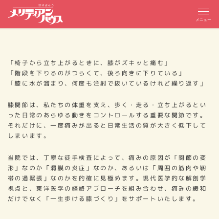
メニュー
「椅子から立ち上がるときに、膝がズキッと痛む」
「階段を下りるのがつらくて、後ろ向きに下りている」
「膝に水が溜まり、何度も注射で抜いているけれど繰り返す」
膝関節は、私たちの体重を支え、歩く・走る・立ち上がるとい
った日常のあらゆる動きをコントロールする重要な関節です。
それだけに、一度痛みが出ると日常生活の質が大きく低下して
しまいます。
当院では、丁寧な徒手検査によって、痛みの原因が「関節の変
形」なのか「滑膜の炎症」なのか、あるいは「周囲の筋肉や靭
帯の過緊張」なのかを的確に見極めます。現代医学的な解剖学
視点と、東洋医学の経絡アプローチを組み合わせ、痛みの緩和
だけでなく「一生歩ける膝づくり」をサポートいたします。