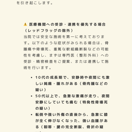
を引き起こします。
医療機関への受診・連携を優先する場合
（レッドフラッグの除外）
当院では安全な施術を第一に考えておりま
す。以下のような症状がみられる場合は、骨
腫瘍や骨壊死、重篤な軟組織断裂などの可能
性を考慮し、まずは専門医（整形外科）への
受診・精密検査をご提案、または連携して施
術を行います。
10代の成長期で、安静時や夜間にも激
しい鈍痛・腫れがある（骨肉腫などの
疑い）
50代以上で、急激な激痛が走り、夜間
安静にしていても痛む（特発性骨壊死
の疑い）
転倒や強い外傷の直後から、急激に膝
が全く伸びなくなった、強い血腫があ
る（靭帯・腱の完全断裂、骨折の疑