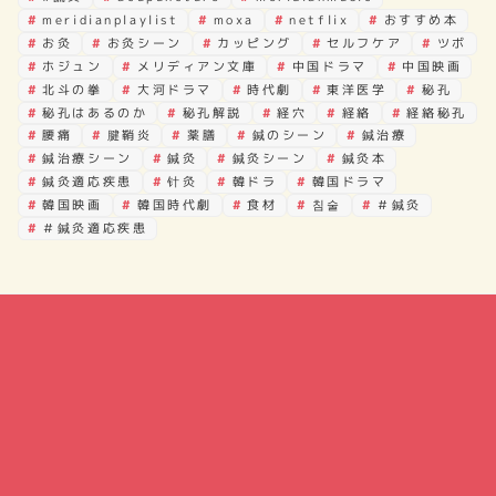
meridianplaylist
moxa
netflix
おすすめ本
お灸
お灸シーン
カッピング
セルフケア
ツボ
ホジュン
メリディアン文庫
中国ドラマ
中国映画
北斗の拳
大河ドラマ
時代劇
東洋医学
秘孔
秘孔はあるのか
秘孔解説
経穴
経絡
経絡秘孔
腰痛
腱鞘炎
薬膳
鍼のシーン
鍼治療
鍼治療シーン
鍼灸
鍼灸シーン
鍼灸本
鍼灸適応疾患
针灸
韓ドラ
韓国ドラマ
韓国映画
韓国時代劇
食材
침술
＃鍼灸
＃鍼灸適応疾患