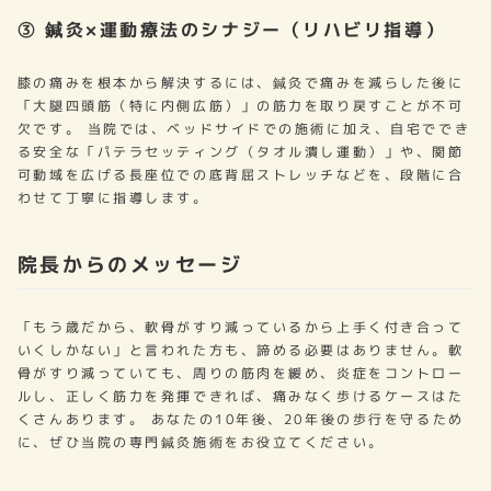
③ 鍼灸×運動療法のシナジー（リハビリ指導）
膝の痛みを根本から解決するには、鍼灸で痛みを減らした後に
「大腿四頭筋（特に内側広筋）」の筋力を取り戻すことが不可
欠です。 当院では、ベッドサイドでの施術に加え、自宅ででき
る安全な「パテラセッティング（タオル潰し運動）」や、関節
可動域を広げる長座位での底背屈ストレッチなどを、段階に合
わせて丁寧に指導します。
院長からのメッセージ
「もう歳だから、軟骨がすり減っているから上手く付き合って
いくしかない」と言われた方も、諦める必要はありません。軟
骨がすり減っていても、周りの筋肉を緩め、炎症をコントロー
ルし、正しく筋力を発揮できれば、痛みなく歩けるケースはた
くさんあります。 あなたの10年後、20年後の歩行を守るため
に、ぜひ当院の専門鍼灸施術をお役立てください。