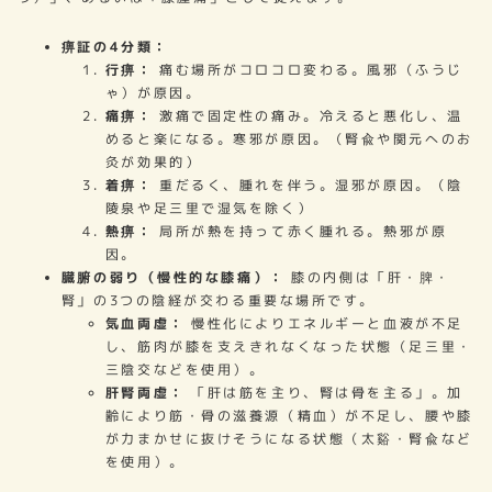
痹証の4分類：
行痹：
痛む場所がコロコロ変わる。風邪（ふうじ
ゃ）が原因。
痛痹：
激痛で固定性の痛み。冷えると悪化し、温
めると楽になる。寒邪が原因。（腎兪や関元へのお
灸が効果的）
着痹：
重だるく、腫れを伴う。湿邪が原因。（陰
陵泉や足三里で湿気を除く）
熱痹：
局所が熱を持って赤く腫れる。熱邪が原
因。
臓腑の弱り（慢性的な膝痛）：
膝の内側は「肝・脾・
腎」の3つの陰経が交わる重要な場所です。
気血両虚：
慢性化によりエネルギーと血液が不足
し、筋肉が膝を支えきれなくなった状態（足三里・
三陰交などを使用）。
肝腎両虚：
「肝は筋を主り、腎は骨を主る」。加
齢により筋・骨の滋養源（精血）が不足し、腰や膝
が力まかせに抜けそうになる状態（太谿・腎兪など
を使用）。