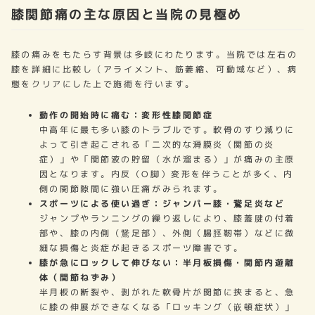
膝関節痛の主な原因と当院の見極め
膝の痛みをもたらす背景は多岐にわたります。当院では左右の
膝を詳細に比較し（アライメント、筋萎縮、可動域など）、病
態をクリアにした上で施術を行います。
動作の開始時に痛む：変形性膝関節症
中高年に最も多い膝のトラブルです。軟骨のすり減りに
よって引き起こされる「二次的な滑膜炎（関節の炎
症）」や「関節液の貯留（水が溜まる）」が痛みの主原
因となります。内反（O脚）変形を伴うことが多く、内
側の関節隙間に強い圧痛がみられます。
スポーツによる使い過ぎ：ジャンパー膝・鵞足炎など
ジャンプやランニングの繰り返しにより、膝蓋腱の付着
部や、膝の内側（鵞足部）、外側（腸脛靭帯）などに微
細な損傷と炎症が起きるスポーツ障害です。
膝が急にロックして伸びない：半月板損傷・関節内遊離
体（関節ねずみ）
半月板の断裂や、剥がれた軟骨片が関節に挟まると、急
に膝の伸展ができなくなる「ロッキング（嵌頓症状）」