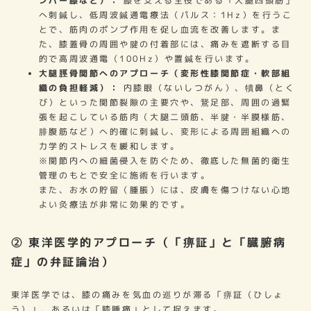
ンパー膝など）：
膝を支える主役である「大腿四頭筋」
へ刺鍼し、低周波鍼通電療法（パルス：1Hz）を行うこ
とで、筋肉のポンプ作用を促し血流を改善します。ま
た、膝蓋骨の周囲や腱の付着部には、痛みを遮断する目
的で高周波通電（100Hz）や置鍼を行います。
大腿脛骨関節へのアプローチ（変形性膝関節症・軟部組
織の負担軽減）：
内膝眼（ないしつがん）、犢鼻（とく
び）といった関節裂隙の主要穴や、鵞足部、周囲の過緊
張を起こしている筋肉（大腿二頭筋、半腱・半膜様筋、
腓腹筋など）へ的確に刺鍼し、変形による周囲組織への
力学的ストレスを緩和します。
※関節内への細菌侵入を防ぐため、徹底した無菌的衛生
管理のもとで安全に施術を行います。
また、お水の貯留（腫脹）には、皮膚を傷つけない心地
よい灸療法が非常に効果的です。
② 東洋医学的アプローチ（「痹証」と「臓腑病
症」の弁証論治）
東洋医学では、膝の痛みを気血の巡りが滞る「痹証（ひしょ
う）」、あるいは「膝腫痛」として捉えます。