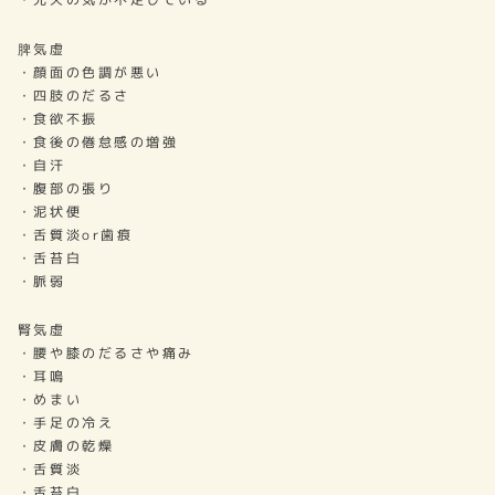
脾気虚
・顔面の色調が悪い
・四肢のだるさ
・食欲不振
・食後の倦怠感の増強
・自汗
・腹部の張り
・泥状便
・舌質淡or歯痕
・舌苔白
・脈弱
腎気虚
・腰や膝のだるさや痛み
・耳鳴
・めまい
・手足の冷え
・皮膚の乾燥
・舌質淡
・舌苔白