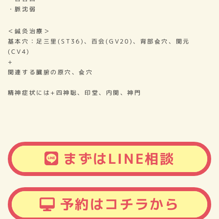
・脈沈弱
＜鍼灸治療＞
基本穴：足三里(ST36)、百会(GV20)、背部兪穴、関元
(CV4)
+
関連する臓腑の原穴、兪穴
精神症状には+四神聡、印堂、内関、神門
まずはLINE相談
予約はコチラから