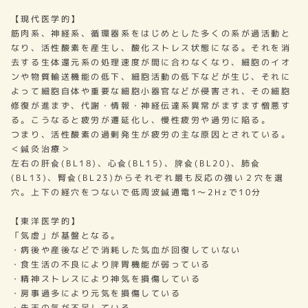
【現代医学的】
筋肉系、神経系、循環器系をはじめとした多くの系が過活動と
なり、活性酸素を産生し、酸化ストレス状態になる。それを消
去する生体還元系の処理速度が間に合わなくなり、細胞のイオ
ンや物質輸送機能の低下、細胞活動の低下などが生じ、それに
よって細胞自体や重要な細胞小器官などが侵害され、その細胞
修復が進まず、代謝・情報・神経伝達系異常がますます憎悪す
る。こうなると疲労が遷延化し、慢性疲労や過労に陥る。
つまり、活性酸素の過剰発生が疲労の主な原因とされている。
＜鍼灸治療＞
左右の肝兪(BL18)、心兪(BL15)、脾兪(BL20)、肺兪
(BL13)、腎兪(BL23)からそれぞれ最も反応の強い２穴を選
穴。上下の経穴をつないで低周波鍼通電1～2Hzで10分
【東洋医学的】
「気虚」が基盤となる。
・病後や産後などで消耗した気血が回復していない
・食生活の不良により脾胃機能が弱っている
・精神ストレスにより神気を損傷している
・房事過多により元気を損傷している
・先天の気が不足している