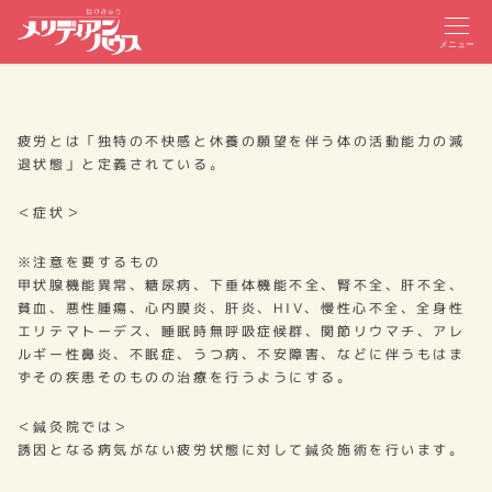
メニュー
疲労とは「独特の不快感と休養の願望を伴う体の活動能力の減
退状態」と定義されている。
＜症状＞
※注意を要するもの
甲状腺機能異常、糖尿病、下垂体機能不全、腎不全、肝不全、
貧血、悪性腫瘍、心内膜炎、肝炎、HIV、慢性心不全、全身性
エリテマトーデス、睡眠時無呼吸症候群、関節リウマチ、アレ
ルギー性鼻炎、不眠症、うつ病、不安障害、などに伴うもはま
ずその疾患そのものの治療を行うようにする。
＜鍼灸院では＞
誘因となる病気がない疲労状態に対して鍼灸施術を行います。