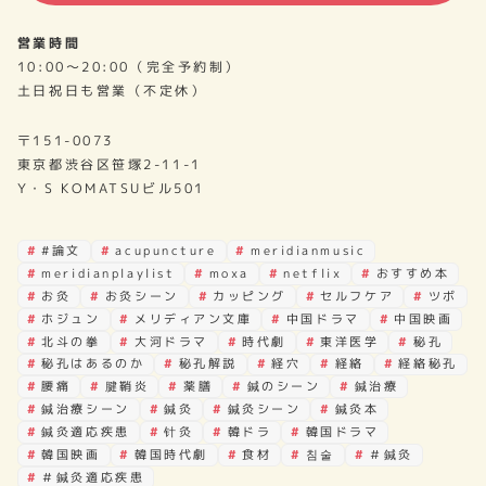
営業時間
10:00～20:00（完全予約制）
土日祝日も営業（不定休）
〒151-0073
東京都渋谷区笹塚2-11-1
Y・S KOMATSUビル501
#論文
acupuncture
meridianmusic
meridianplaylist
moxa
netflix
おすすめ本
お灸
お灸シーン
カッピング
セルフケア
ツボ
ホジュン
メリディアン文庫
中国ドラマ
中国映画
北斗の拳
大河ドラマ
時代劇
東洋医学
秘孔
秘孔はあるのか
秘孔解説
経穴
経絡
経絡秘孔
腰痛
腱鞘炎
薬膳
鍼のシーン
鍼治療
鍼治療シーン
鍼灸
鍼灸シーン
鍼灸本
鍼灸適応疾患
针灸
韓ドラ
韓国ドラマ
韓国映画
韓国時代劇
食材
침술
＃鍼灸
＃鍼灸適応疾患