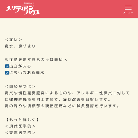
メニュー
＜症状＞
鼻水、鼻づまり
※注意を要するもの⇒耳鼻科へ
出血がある
においのある鼻水
＜鍼灸院では＞
鼻炎や慢性副鼻腔炎によるものや、アレルギー性鼻炎に対して
自律神経機能を向上させて、症状改善を目指します。
鼻の周りや後頚部の硬結圧痛などに鍼灸施術を行います。
【もっと詳しく】
＜現代医学的＞
＜東洋医学的＞