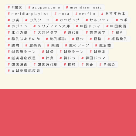
#論文
acupuncture
meridianmusic
meridianplaylist
moxa
netflix
おすすめ本
お灸
お灸シーン
カッピング
セルフケア
ツボ
ホジュン
メリディアン文庫
中国ドラマ
中国映画
北斗の拳
大河ドラマ
時代劇
東洋医学
秘孔
秘孔はあるのか
秘孔解説
経穴
経絡
経絡秘孔
腰痛
腱鞘炎
薬膳
鍼のシーン
鍼治療
鍼治療シーン
鍼灸
鍼灸シーン
鍼灸本
鍼灸適応疾患
针灸
韓ドラ
韓国ドラマ
韓国映画
韓国時代劇
食材
침술
＃鍼灸
＃鍼灸適応疾患