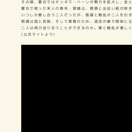
その頃、蒙古ではチンギス・ハーンが勢力を拡大し、金
蒙古で育った宋人の青年・郭靖は、黄蓉と出会い桃が咲
いつしか愛し合う二人だったが、陰謀と戦乱が二人を引
郭靖は国と民族、そして黄蓉のため、信念の拳で宿命に
二人は再び巡り合うことができるのか。愛と戦乱が激し
(公式サイトより)