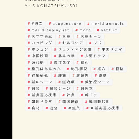
Y・S KOMATSUビル501
#論文
acupuncture
meridianmusic
meridianplaylist
moxa
netflix
おすすめ本
お灸
お灸シーン
カッピング
セルフケア
ツボ
ホジュン
メリディアン文庫
中国ドラマ
中国映画
北斗の拳
大河ドラマ
時代劇
東洋医学
秘孔
秘孔はあるのか
秘孔解説
経穴
経絡
経絡秘孔
腰痛
腱鞘炎
薬膳
鍼のシーン
鍼治療
鍼治療シーン
鍼灸
鍼灸シーン
鍼灸本
鍼灸適応疾患
针灸
韓ドラ
韓国ドラマ
韓国映画
韓国時代劇
食材
침술
＃鍼灸
＃鍼灸適応疾患