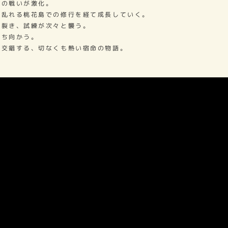
との戦いが激化。
き乱れる桃花島での修行を経て成長していく。
き裂き、試練が次々と襲う。
立ち向かう。
く交錯する、切なくも熱い宿命の物語。