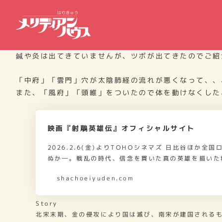
カテゴリー
2026年2月12日
meridianhouse
鍼灸シーン
投稿日
著
者
鍼や灸は出てきていませんが、ツボが出てきたのでご紹
「中府」「雲門」穴が太陰肺経の流れが悪くなって、、
また、「風府」「頭維」をついたので体を動けなくした
映画『射鵰英雄伝』オフィシャルサイト
2026.2.6(金)よりTOHOシネマズ 日比谷ほか
ぬか―。戦乱の時代、信念を貫いた真の英雄を描いた
shachoeiyuden.com
Story
北宋末期、金の侵攻により国は滅び、南宋が建国される