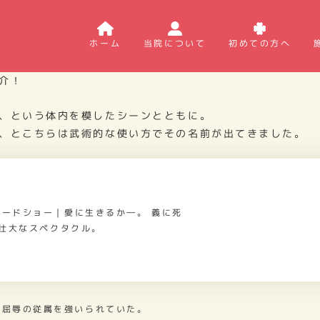
ホーム
当院について
初めての方へ
介！
、という体内を模したシーンとともに。
、とこちらは武術的な使い方でその名前が出てきました。
全国ロードショー｜愛に生きるか―。 義に死
壮大なスペクタクル。
も屈辱の従属を強いられていた。