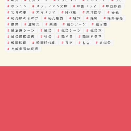
ホジュン
メリディアン文庫
中国ドラマ
中国映画
北斗の拳
大河ドラマ
時代劇
東洋医学
秘孔
秘孔はあるのか
秘孔解説
経穴
経絡
経絡秘孔
腰痛
腱鞘炎
薬膳
鍼のシーン
鍼治療
鍼治療シーン
鍼灸
鍼灸シーン
鍼灸本
鍼灸適応疾患
针灸
韓ドラ
韓国ドラマ
韓国映画
韓国時代劇
食材
침술
＃鍼灸
＃鍼灸適応疾患